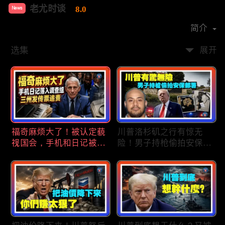
老尤时谈
8.0
News
首播时间：
2020-09
简介
选集
展开
福奇麻烦大了！被认定藐
川普洛杉矶之行有惊无
视国会，手机和日记被调
险！男子持枪偷拍安保部
查组掌握；川普私下定调
署被捕；白宫解密：FBI
2028？一句“我们需要选
秘密调查川普的“牛津逗
万斯”引爆接班人之争；
号”行动；司法部进驻密
美军激光武器即将上战
歇根州监督选举；
场：不用再拿百万导弹打
OpenAI招聘涉嫌歧视美
廉价无人机；20260806
国工人，罚款赔偿$320
万；20260805