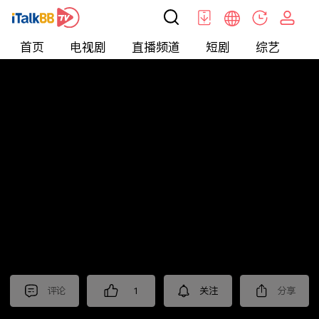
首页
电视剧
直播频道
短剧
综艺
电
北美
>
News
>
老尤时谈
评论
1
关注
分享