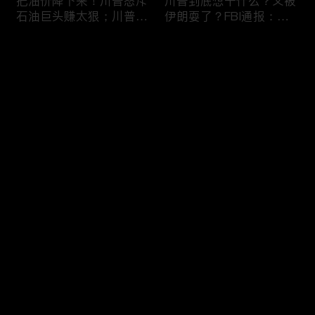
把油价降下来！川普怒斥
川普到底想干什么？又被
石油巨头赚太狠；川普整
伊朗耍了？FBI通报：美
顿DEI见效！美国大学言
国至少七州供水系统遭受
论限制降至20年最低；华
攻击；华盛顿州山火失
评论
盛顿州山火，警方抓获纵
控！600栋建筑被毁，6
火嫌疑人；20260804
万人紧急疏散；川普的国
家情报总监正式换帅！克
您还没有登录，请先登录
莱顿上任；20260803
亚马逊获退$6亿川普关
6万非法移民涌入西班
登录
税！普通顾客为何分不到
牙！究竟发生了什么？川
钱，退款去哪儿了？美国
普警告：民主党若重新掌
一年花$3756亿修路！加
权，美国将会比西班牙更
州纽约高税，公路排名为
惨；纽森哥公布4年税
最新评论
最热
/
最新
何接近垫底？川普公开反
表！年入最高$350万；
对皮罗撤诉！倒影池到底
20260731
快来抢沙发～
是人为破坏，还是施工缺
陷？20260801
索罗斯不再给民主党中央
川普怒批最高法院两项裁
捐款！党部资不抵债，共
决：让美国损失数万亿美
和党资金领先3倍；川普
元；伊朗黑客疑似攻击明
集团300多个账户为何被
州供水系统36个城市中