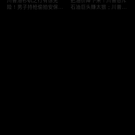
川普洛杉矶之行有惊无
把油价降下来！川普怒斥
险！男子持枪偷拍安保部
石油巨头赚太狠；川普整
署被捕；白宫解密：FBI
顿DEI见效！美国大学言
秘密调查川普的“牛津逗
论限制降至20年最低；华
评论
号”行动；司法部进驻密
盛顿州山火，警方抓获纵
歇根州监督选举；
火嫌疑人；20260804
OpenAI招聘涉嫌歧视美
您还没有登录，请先登录
国工人，罚款赔偿$320
万；20260805
川普到底想干什么？又被
亚马逊获退$6亿川普关
登录
伊朗耍了？FBI通报：美
税！普通顾客为何分不到
国至少七州供水系统遭受
钱，退款去哪儿了？美国
攻击；华盛顿州山火失
一年花$3756亿修路！加
控！600栋建筑被毁，6
州纽约高税，公路排名为
最新评论
最热
/
最新
万人紧急疏散；川普的国
何接近垫底？川普公开反
家情报总监正式换帅！克
对皮罗撤诉！倒影池到底
快来抢沙发～
莱顿上任；20260803
是人为破坏，还是施工缺
陷？20260801
6万非法移民涌入西班
索罗斯不再给民主党中央
牙！究竟发生了什么？川
捐款！党部资不抵债，共
普警告：民主党若重新掌
和党资金领先3倍；川普
权，美国将会比西班牙更
集团300多个账户为何被