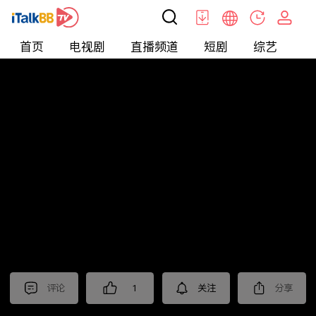
首页
电视剧
直播频道
短剧
综艺
电
北美
>
新闻
>
老尤时谈
评论
1
关注
分享