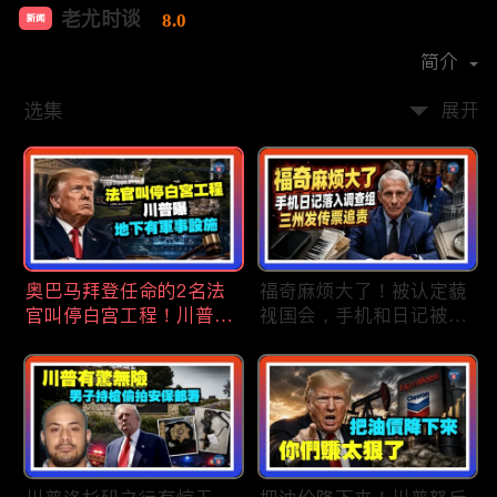
老尤时谈
8.0
新闻
首播时间：
2020-09
简介
选集
展开
奥巴马拜登任命的2名法
福奇麻烦大了！被认定藐
官叫停白宫工程！川普
视国会，手机和日记被调
曝：背后还有军事设施；
查组掌握；川普私下定调
物价上涨，会让共和党输
2028？一句“我们需要选
掉中期选举吗？川普手握
万斯”引爆接班人之争；
$4亿资金！全面投入中期
美军激光武器即将上战
选战；20260807
场：不用再拿百万导弹打
廉价无人机；20260806