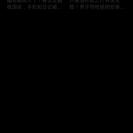
福奇麻烦大了！被认定藐
川普洛杉矶之行有惊无
视国会，手机和日记被调
险！男子持枪偷拍安保部
查组掌握；川普私下定调
署被捕；白宫解密：FBI
2028？一句“我们需要选
秘密调查川普的“牛津逗
评论
万斯”引爆接班人之争；
号”行动；司法部进驻密
美军激光武器即将上战
歇根州监督选举；
场：不用再拿百万导弹打
OpenAI招聘涉嫌歧视美
您还没有登录，请先登录
廉价无人机；20260806
国工人，罚款赔偿$320
万；20260805
把油价降下来！川普怒斥
川普到底想干什么？又被
登录
石油巨头赚太狠；川普整
伊朗耍了？FBI通报：美
顿DEI见效！美国大学言
国至少七州供水系统遭受
论限制降至20年最低；华
攻击；华盛顿州山火失
盛顿州山火，警方抓获纵
控！600栋建筑被毁，6
最新评论
最热
/
最新
火嫌疑人；20260804
万人紧急疏散；川普的国
家情报总监正式换帅！克
快来抢沙发～
莱顿上任；20260803
亚马逊获退$6亿川普关
6万非法移民涌入西班
税！普通顾客为何分不到
牙！究竟发生了什么？川
钱，退款去哪儿了？美国
普警告：民主党若重新掌
一年花$3756亿修路！加
权，美国将会比西班牙更