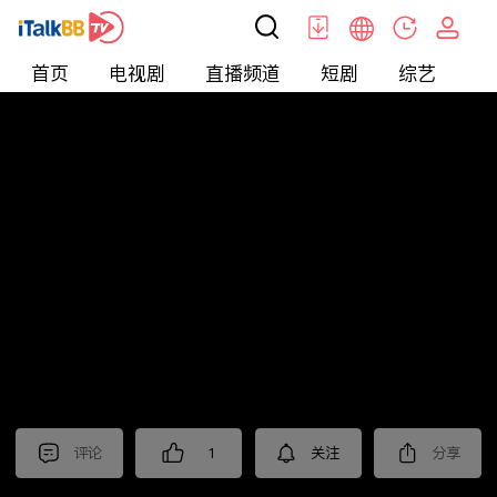
首页
电视剧
直播频道
短剧
综艺
电
北美
>
新闻
>
老尤时谈
评论
1
关注
分享