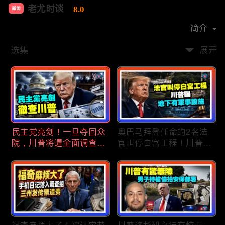
老尤时谈
8.0
新闻
首播时间：
2020-09
简介
选集
展开
民主党亮剑！一旦夺回众
奥巴马拜登任命的2名法
院，川普将遭全面调查；
官叫停白宫工程！川普
民主党内战升级！温和派
曝：背后还有军事设施；
砸$1500万对付社会主义
物价上涨，会让共和党输
者；川普司法部长惊险过
掉中期选举吗？川普手握
关！两名共和党人倒戈，
$4亿资金！全面投入中期
川普怒批穆尔科斯基；
选战；20260807
20260808