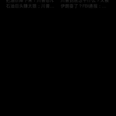
把油价降下来！川普怒斥
川普到底想干什么？又被
石油巨头赚太狠；川普整
伊朗耍了？FBI通报：美
顿DEI见效！美国大学言
国至少七州供水系统遭受
论限制降至20年最低；华
攻击；华盛顿州山火失
评论
盛顿州山火，警方抓获纵
控！600栋建筑被毁，6
火嫌疑人；20260804
万人紧急疏散；川普的国
家情报总监正式换帅！克
您还没有登录，请先登录
莱顿上任；20260803
亚马逊获退$6亿川普关
6万非法移民涌入西班
登录
税！普通顾客为何分不到
牙！究竟发生了什么？川
钱，退款去哪儿了？美国
普警告：民主党若重新掌
一年花$3756亿修路！加
权，美国将会比西班牙更
州纽约高税，公路排名为
惨；纽森哥公布4年税
最新评论
最热
/
最新
何接近垫底？川普公开反
表！年入最高$350万；
对皮罗撤诉！倒影池到底
20260731
快来抢沙发～
是人为破坏，还是施工缺
陷？20260801
索罗斯不再给民主党中央
川普怒批最高法院两项裁
捐款！党部资不抵债，共
决：让美国损失数万亿美
和党资金领先3倍；川普
元；伊朗黑客疑似攻击明
集团300多个账户为何被
州供水系统36个城市中