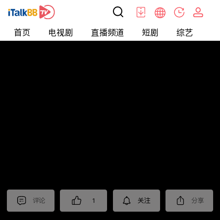
首页
电视剧
直播频道
短剧
综艺
电
北美
>
新闻
>
老尤时谈
评论
1
关注
分享