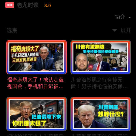
老尤时谈
8.0
新闻
首播时间：
2020-09
简介
选集
展开
福奇麻烦大了！被认定藐
川普洛杉矶之行有惊无
视国会，手机和日记被调
险！男子持枪偷拍安保部
查组掌握；川普私下定调
署被捕；白宫解密：FBI
2028？一句“我们需要选
秘密调查川普的“牛津逗
万斯”引爆接班人之争；
号”行动；司法部进驻密
美军激光武器即将上战
歇根州监督选举；
场：不用再拿百万导弹打
OpenAI招聘涉嫌歧视美
廉价无人机；20260806
国工人，罚款赔偿$320
万；20260805