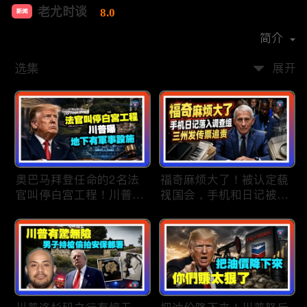
老尤时谈
8.0
新闻
首播时间：
2020-09
简介
选集
展开
奥巴马拜登任命的2名法
福奇麻烦大了！被认定藐
官叫停白宫工程！川普
视国会，手机和日记被调
曝：背后还有军事设施；
查组掌握；川普私下定调
物价上涨，会让共和党输
2028？一句“我们需要选
掉中期选举吗？川普手握
万斯”引爆接班人之争；
$4亿资金！全面投入中期
美军激光武器即将上战
选战；20260807
场：不用再拿百万导弹打
廉价无人机；20260806