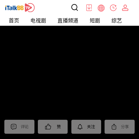
首页
电视剧
直播频道
短剧
综艺
电
北美
>
新闻
>
老尤时谈
评论
赞
关注
分享