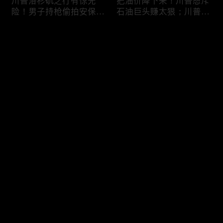
川普洛杉矶之行有惊无
把油价降下来！川普怒斥
险！男子持枪偷拍安保部
石油巨头赚太狠；川普整
署被捕；白宫解密：FBI
顿DEI见效！美国大学言
秘密调查川普的“牛津逗
论限制降至20年最低；华
评论
号”行动；司法部进驻密
盛顿州山火，警方抓获纵
歇根州监督选举；
火嫌疑人；20260804
OpenAI招聘涉嫌歧视美
您还没有登录，请先登录
国工人，罚款赔偿$320
万；20260805
川普到底想干什么？又被
亚马逊获退$6亿川普关
登录
伊朗耍了？FBI通报：美
税！普通顾客为何分不到
国至少七州供水系统遭受
钱，退款去哪儿了？美国
攻击；华盛顿州山火失
一年花$3756亿修路！加
控！600栋建筑被毁，6
州纽约高税，公路排名为
最新评论
最热
/
最新
万人紧急疏散；川普的国
何接近垫底？川普公开反
家情报总监正式换帅！克
对皮罗撤诉！倒影池到底
快来抢沙发～
莱顿上任；20260803
是人为破坏，还是施工缺
陷？20260801
6万非法移民涌入西班
索罗斯不再给民主党中央
牙！究竟发生了什么？川
捐款！党部资不抵债，共
普警告：民主党若重新掌
和党资金领先3倍；川普
权，美国将会比西班牙更
集团300多个账户为何被