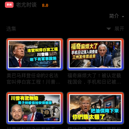
老尤时谈
8.0
新闻
首播时间：
2020-09
简介
选集
展开
奥巴马拜登任命的2名法
福奇麻烦大了！被认定藐
官叫停白宫工程！川普
视国会，手机和日记被调
曝：背后还有军事设施；
查组掌握；川普私下定调
物价上涨，会让共和党输
2028？一句“我们需要选
掉中期选举吗？川普手握
万斯”引爆接班人之争；
$4亿资金！全面投入中期
美军激光武器即将上战
选战；20260807
场：不用再拿百万导弹打
廉价无人机；20260806