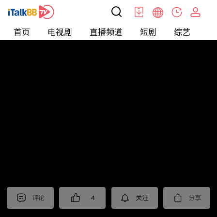
首页
电视剧
直播频道
短剧
综艺
电
北美
>
新闻
>
老尤时谈
评论
4
关注
分享