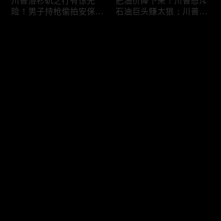
川普洛杉矶之行有惊无
把油价降下来！川普怒斥
险！男子持枪偷拍安保部
石油巨头赚太狠；川普整
署被捕；白宫解密：FBI
顿DEI见效！美国大学言
秘密调查川普的“牛津逗
论限制降至20年最低；华
评论
号”行动；司法部进驻密
盛顿州山火，警方抓获纵
歇根州监督选举；
火嫌疑人；20260804
OpenAI招聘涉嫌歧视美
您还没有登录，请先登录
国工人，罚款赔偿$320
万；20260805
川普到底想干什么？又被
亚马逊获退$6亿川普关
登录
伊朗耍了？FBI通报：美
税！普通顾客为何分不到
国至少七州供水系统遭受
钱，退款去哪儿了？美国
攻击；华盛顿州山火失
一年花$3756亿修路！加
控！600栋建筑被毁，6
州纽约高税，公路排名为
最新评论
最热
/
最新
万人紧急疏散；川普的国
何接近垫底？川普公开反
家情报总监正式换帅！克
对皮罗撤诉！倒影池到底
快来抢沙发～
莱顿上任；20260803
是人为破坏，还是施工缺
陷？20260801
6万非法移民涌入西班
索罗斯不再给民主党中央
牙！究竟发生了什么？川
捐款！党部资不抵债，共
普警告：民主党若重新掌
和党资金领先3倍；川普
权，美国将会比西班牙更
集团300多个账户为何被