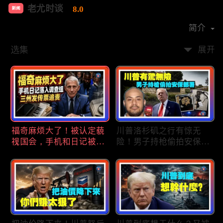
老尤时谈
8.0
新闻
首播时间：
2020-09
简介
选集
展开
福奇麻烦大了！被认定藐
川普洛杉矶之行有惊无
视国会，手机和日记被调
险！男子持枪偷拍安保部
查组掌握；川普私下定调
署被捕；白宫解密：FBI
2028？一句“我们需要选
秘密调查川普的“牛津逗
万斯”引爆接班人之争；
号”行动；司法部进驻密
美军激光武器即将上战
歇根州监督选举；
场：不用再拿百万导弹打
OpenAI招聘涉嫌歧视美
廉价无人机；20260806
国工人，罚款赔偿$320
万；20260805