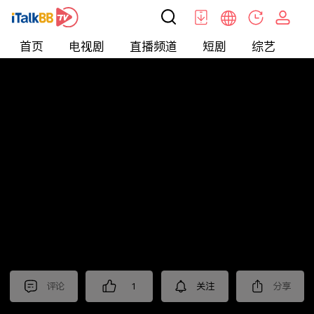
首页
电视剧
直播频道
短剧
综艺
电
北美
>
新闻
>
老尤时谈
评论
1
关注
分享