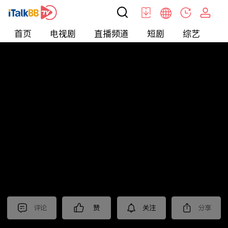
首页
电视剧
直播频道
短剧
综艺
电
北美
>
新闻
>
老尤时谈
评论
赞
关注
分享