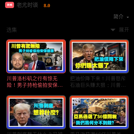
老尤时谈
8.0
新闻
首播时间：
2020-09
简介
选集
展开
川普洛杉矶之行有惊无
把油价降下来！川普怒斥
险！男子持枪偷拍安保部
石油巨头赚太狠；川普整
署被捕；白宫解密：FBI
顿DEI见效！美国大学言
秘密调查川普的“牛津逗
论限制降至20年最低；华
号”行动；司法部进驻密
盛顿州山火，警方抓获纵
歇根州监督选举；
火嫌疑人；20260804
OpenAI招聘涉嫌歧视美
国工人，罚款赔偿$320
万；20260805