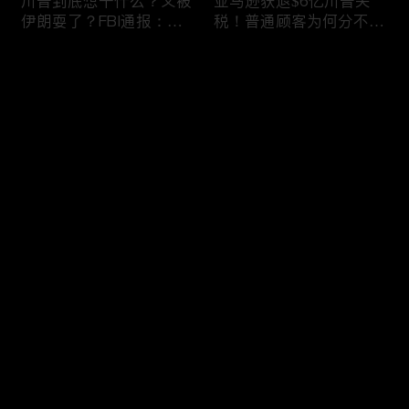
川普到底想干什么？又被
亚马逊获退$6亿川普关
伊朗耍了？FBI通报：美
税！普通顾客为何分不到
国至少七州供水系统遭受
钱，退款去哪儿了？美国
攻击；华盛顿州山火失
一年花$3756亿修路！加
评论
控！600栋建筑被毁，6
州纽约高税，公路排名为
万人紧急疏散；川普的国
何接近垫底？川普公开反
家情报总监正式换帅！克
对皮罗撤诉！倒影池到底
您还没有登录，请先登录
莱顿上任；20260803
是人为破坏，还是施工缺
陷？20260801
6万非法移民涌入西班
索罗斯不再给民主党中央
登录
牙！究竟发生了什么？川
捐款！党部资不抵债，共
普警告：民主党若重新掌
和党资金领先3倍；川普
权，美国将会比西班牙更
集团300多个账户为何被
惨；纽森哥公布4年税
关闭？第一资本首次公开
最新评论
最热
/
最新
表！年入最高$350万；
原因；共和党参议员公开
20260731
质疑川普：倒影池案必须
快来抢沙发～
让证据说话；20260802
川普怒批最高法院两项裁
纽森婚外情女方爆出内
决：让美国损失数万亿美
情，他为何一字不反驳？
元；伊朗黑客疑似攻击明
福奇听证会111次拒答！
州供水系统36个城市中
律师插话被赶出会场；扎