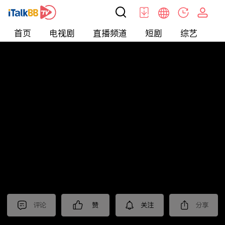
首页
电视剧
直播频道
短剧
综艺
电
北美
>
新闻
>
老尤时谈
评论
赞
关注
分享