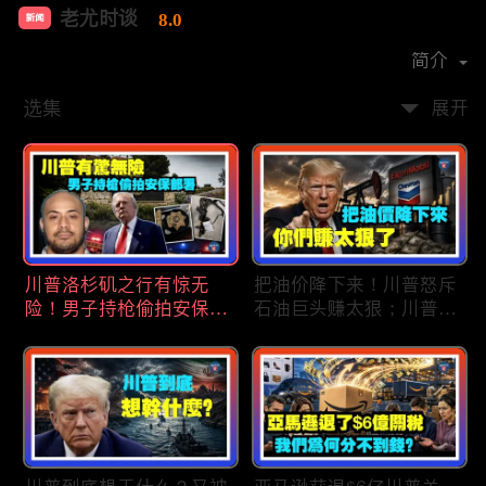
老尤时谈
8.0
新闻
首播时间：
2020-09
简介
选集
展开
川普洛杉矶之行有惊无
把油价降下来！川普怒斥
险！男子持枪偷拍安保部
石油巨头赚太狠；川普整
署被捕；白宫解密：FBI
顿DEI见效！美国大学言
秘密调查川普的“牛津逗
论限制降至20年最低；华
号”行动；司法部进驻密
盛顿州山火，警方抓获纵
歇根州监督选举；
火嫌疑人；20260804
OpenAI招聘涉嫌歧视美
国工人，罚款赔偿$320
万；20260805