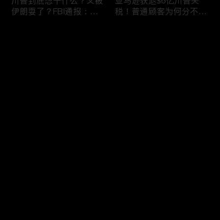
川普到底想干什么？又被
亚马逊获退$6亿川普关
伊朗耍了？FBI通报：美
税！普通顾客为何分不到
国至少七州供水系统遭受
钱，退款去哪儿了？美国
攻击；华盛顿州山火失
一年花$3756亿修路！加
评论
控！600栋建筑被毁，6
州纽约高税，公路排名为
万人紧急疏散；川普的国
何接近垫底？川普公开反
家情报总监正式换帅！克
对皮罗撤诉！倒影池到底
您还没有登录，请先登录
莱顿上任；20260803
是人为破坏，还是施工缺
陷？20260801
6万非法移民涌入西班
索罗斯不再给民主党中央
登录
牙！究竟发生了什么？川
捐款！党部资不抵债，共
普警告：民主党若重新掌
和党资金领先3倍；川普
权，美国将会比西班牙更
集团300多个账户为何被
惨；纽森哥公布4年税
关闭？第一资本首次公开
最新评论
最热
/
最新
表！年入最高$350万；
原因；共和党参议员公开
20260731
质疑川普：倒影池案必须
快来抢沙发～
让证据说话；20260802
川普怒批最高法院两项裁
纽森婚外情女方爆出内
决：让美国损失数万亿美
情，他为何一字不反驳？
元；伊朗黑客疑似攻击明
福奇听证会111次拒答！
州供水系统36个城市中
律师插话被赶出会场；扎