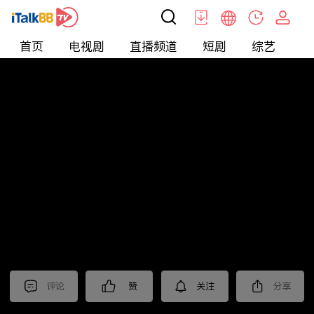
首页
电视剧
直播频道
短剧
综艺
电
北美
>
新闻
>
老尤时谈
评论
赞
关注
分享