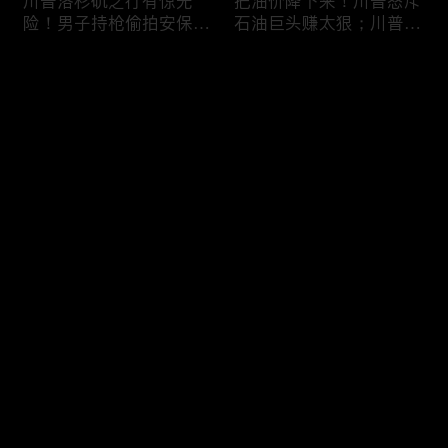
川普洛杉矶之行有惊无
把油价降下来！川普怒斥
险！男子持枪偷拍安保部
石油巨头赚太狠；川普整
署被捕；白宫解密：FBI
顿DEI见效！美国大学言
秘密调查川普的“牛津逗
论限制降至20年最低；华
评论
号”行动；司法部进驻密
盛顿州山火，警方抓获纵
歇根州监督选举；
火嫌疑人；20260804
OpenAI招聘涉嫌歧视美
您还没有登录，请先登录
国工人，罚款赔偿$320
万；20260805
川普到底想干什么？又被
亚马逊获退$6亿川普关
登录
伊朗耍了？FBI通报：美
税！普通顾客为何分不到
国至少七州供水系统遭受
钱，退款去哪儿了？美国
攻击；华盛顿州山火失
一年花$3756亿修路！加
控！600栋建筑被毁，6
州纽约高税，公路排名为
最新评论
最热
/
最新
万人紧急疏散；川普的国
何接近垫底？川普公开反
家情报总监正式换帅！克
对皮罗撤诉！倒影池到底
快来抢沙发～
莱顿上任；20260803
是人为破坏，还是施工缺
陷？20260801
6万非法移民涌入西班
索罗斯不再给民主党中央
牙！究竟发生了什么？川
捐款！党部资不抵债，共
普警告：民主党若重新掌
和党资金领先3倍；川普
权，美国将会比西班牙更
集团300多个账户为何被