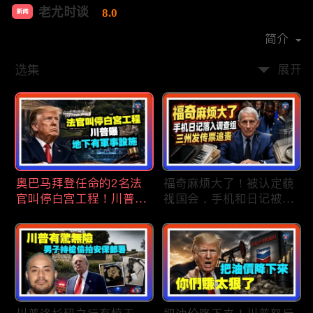
老尤时谈
8.0
新闻
首播时间：
2020-09
简介
选集
展开
奥巴马拜登任命的2名法
福奇麻烦大了！被认定藐
官叫停白宫工程！川普
视国会，手机和日记被调
曝：背后还有军事设施；
查组掌握；川普私下定调
物价上涨，会让共和党输
2028？一句“我们需要选
掉中期选举吗？川普手握
万斯”引爆接班人之争；
$4亿资金！全面投入中期
美军激光武器即将上战
选战；20260807
场：不用再拿百万导弹打
廉价无人机；20260806