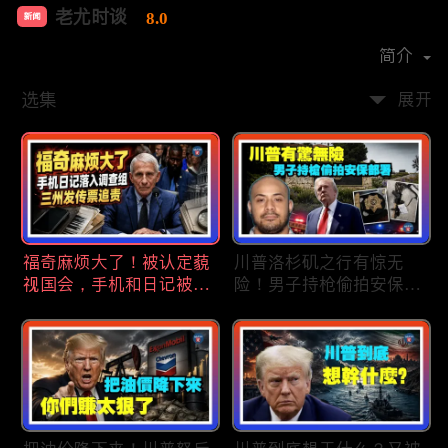
老尤时谈
8.0
新闻
首播时间：
2020-09
简介
选集
展开
福奇麻烦大了！被认定藐
川普洛杉矶之行有惊无
视国会，手机和日记被调
险！男子持枪偷拍安保部
查组掌握；川普私下定调
署被捕；白宫解密：FBI
2028？一句“我们需要选
秘密调查川普的“牛津逗
万斯”引爆接班人之争；
号”行动；司法部进驻密
美军激光武器即将上战
歇根州监督选举；
场：不用再拿百万导弹打
OpenAI招聘涉嫌歧视美
廉价无人机；20260806
国工人，罚款赔偿$320
万；20260805