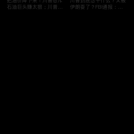
把油价降下来！川普怒斥
川普到底想干什么？又被
石油巨头赚太狠；川普整
伊朗耍了？FBI通报：美
顿DEI见效！美国大学言
国至少七州供水系统遭受
论限制降至20年最低；华
攻击；华盛顿州山火失
评论
盛顿州山火，警方抓获纵
控！600栋建筑被毁，6
火嫌疑人；20260804
万人紧急疏散；川普的国
家情报总监正式换帅！克
您还没有登录，请先登录
莱顿上任；20260803
亚马逊获退$6亿川普关
6万非法移民涌入西班
登录
税！普通顾客为何分不到
牙！究竟发生了什么？川
钱，退款去哪儿了？美国
普警告：民主党若重新掌
一年花$3756亿修路！加
权，美国将会比西班牙更
州纽约高税，公路排名为
惨；纽森哥公布4年税
最新评论
最热
/
最新
何接近垫底？川普公开反
表！年入最高$350万；
对皮罗撤诉！倒影池到底
20260731
快来抢沙发～
是人为破坏，还是施工缺
陷？20260801
索罗斯不再给民主党中央
川普怒批最高法院两项裁
捐款！党部资不抵债，共
决：让美国损失数万亿美
和党资金领先3倍；川普
元；伊朗黑客疑似攻击明
集团300多个账户为何被
州供水系统36个城市中