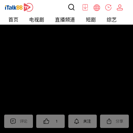
首页
电视剧
直播频道
短剧
综艺
电
北美
>
新闻
>
老尤时谈
评论
1
关注
分享