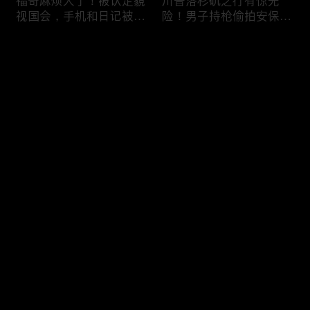
福奇麻烦大了！被认定藐
川普洛杉矶之行有惊无
视国会，手机和日记被调
险！男子持枪偷拍安保部
查组掌握；川普私下定调
署被捕；白宫解密：FBI
2028？一句“我们需要选
秘密调查川普的“牛津逗
评论
万斯”引爆接班人之争；
号”行动；司法部进驻密
美军激光武器即将上战
歇根州监督选举；
场：不用再拿百万导弹打
OpenAI招聘涉嫌歧视美
您还没有登录，请先登录
廉价无人机；20260806
国工人，罚款赔偿$320
万；20260805
把油价降下来！川普怒斥
川普到底想干什么？又被
登录
石油巨头赚太狠；川普整
伊朗耍了？FBI通报：美
顿DEI见效！美国大学言
国至少七州供水系统遭受
论限制降至20年最低；华
攻击；华盛顿州山火失
盛顿州山火，警方抓获纵
控！600栋建筑被毁，6
最新评论
最热
/
最新
火嫌疑人；20260804
万人紧急疏散；川普的国
家情报总监正式换帅！克
快来抢沙发～
莱顿上任；20260803
亚马逊获退$6亿川普关
6万非法移民涌入西班
税！普通顾客为何分不到
牙！究竟发生了什么？川
钱，退款去哪儿了？美国
普警告：民主党若重新掌
一年花$3756亿修路！加
权，美国将会比西班牙更