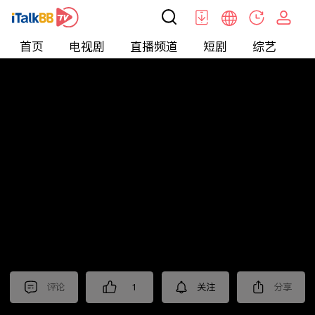
首页
电视剧
直播频道
短剧
综艺
电
北美
>
新闻
>
老尤时谈
评论
1
关注
分享