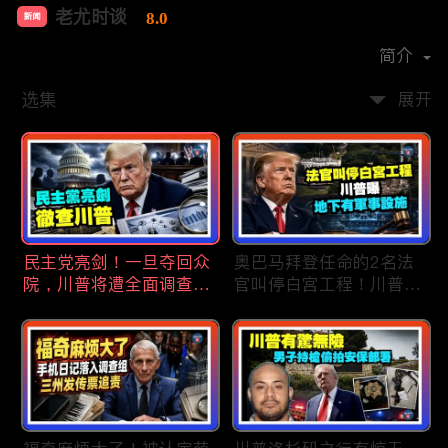
老尤时谈
8.0
新闻
首播时间：
2020-09
简介
选集
展开
民主党亮剑！一旦夺回众
奥巴马拜登任命的2名法
院，川普将遭全面调查；
官叫停白宫工程！川普
民主党内战升级！温和派
曝：背后还有军事设施；
砸$1500万对付社会主义
物价上涨，会让共和党输
者；川普司法部长惊险过
掉中期选举吗？川普手握
关！两名共和党人倒戈，
$4亿资金！全面投入中期
川普怒批穆尔科斯基；
选战；20260807
20260808