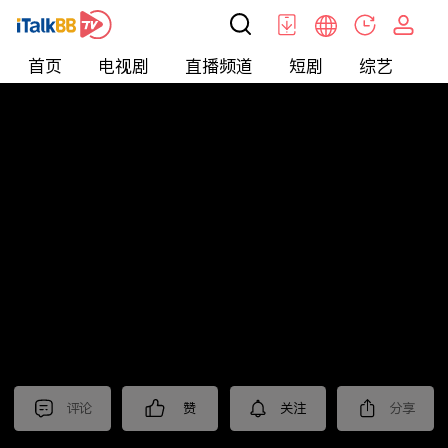
首页
电视剧
直播频道
短剧
综艺
电
北美
>
新闻
>
老尤时谈
评论
赞
关注
分享