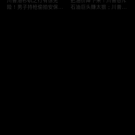
川普洛杉矶之行有惊无
把油价降下来！川普怒斥
险！男子持枪偷拍安保部
石油巨头赚太狠；川普整
署被捕；白宫解密：FBI
顿DEI见效！美国大学言
秘密调查川普的“牛津逗
论限制降至20年最低；华
评论
号”行动；司法部进驻密
盛顿州山火，警方抓获纵
歇根州监督选举；
火嫌疑人；20260804
OpenAI招聘涉嫌歧视美
您还没有登录，请先登录
国工人，罚款赔偿$320
万；20260805
川普到底想干什么？又被
亚马逊获退$6亿川普关
登录
伊朗耍了？FBI通报：美
税！普通顾客为何分不到
国至少七州供水系统遭受
钱，退款去哪儿了？美国
攻击；华盛顿州山火失
一年花$3756亿修路！加
控！600栋建筑被毁，6
州纽约高税，公路排名为
最新评论
最热
/
最新
万人紧急疏散；川普的国
何接近垫底？川普公开反
家情报总监正式换帅！克
对皮罗撤诉！倒影池到底
快来抢沙发～
莱顿上任；20260803
是人为破坏，还是施工缺
陷？20260801
6万非法移民涌入西班
索罗斯不再给民主党中央
牙！究竟发生了什么？川
捐款！党部资不抵债，共
普警告：民主党若重新掌
和党资金领先3倍；川普
权，美国将会比西班牙更
集团300多个账户为何被