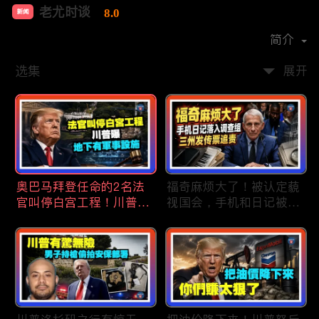
老尤时谈
8.0
新闻
首播时间：
2020-09
简介
选集
展开
奥巴马拜登任命的2名法
福奇麻烦大了！被认定藐
官叫停白宫工程！川普
视国会，手机和日记被调
曝：背后还有军事设施；
查组掌握；川普私下定调
物价上涨，会让共和党输
2028？一句“我们需要选
掉中期选举吗？川普手握
万斯”引爆接班人之争；
$4亿资金！全面投入中期
美军激光武器即将上战
选战；20260807
场：不用再拿百万导弹打
廉价无人机；20260806