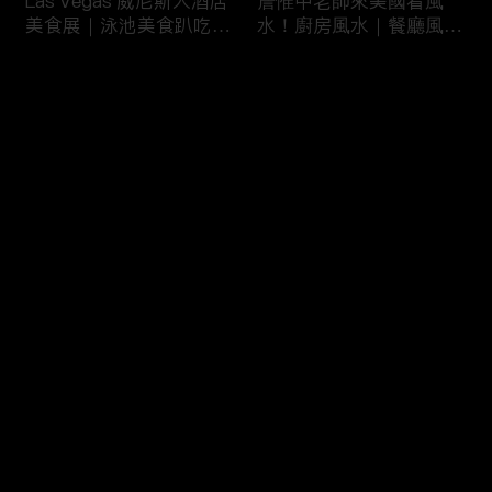
Las Vegas 威尼斯人酒店
詹惟中老師來美國看風
美食展｜泳池美食趴吃到
水！廚房風水｜餐廳風水
飽
｜壁爐風水｜美國房屋風
水
评论
您还没有登录，请先登录
詹惟中老師來美國看風
美國最大翻車比賽｜怪獸
登录
水！美國房屋風水｜客廳
卡車特技賽｜大腳車比賽
風水｜財位擺設
最新评论
最热
/
最新
快来抢沙发～
風水大NG的美國百萬豪
美國萬聖節超澎湃佈置｜
宅｜鹽湖城豪宅開箱｜猶
猶他州萬聖節佈置
他州房地產
HalloweenDeco