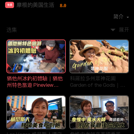
摩根的美国生活
8.0
生活
首播时间：
2020-08
简介
选集
展开
猶他州冰釣初體驗｜猶他
科羅拉多州眾神花園
州特色旅遊 Pineview
Garden of the Gods｜丹
Reservoir in Ogden
佛旅遊景點｜平衡石