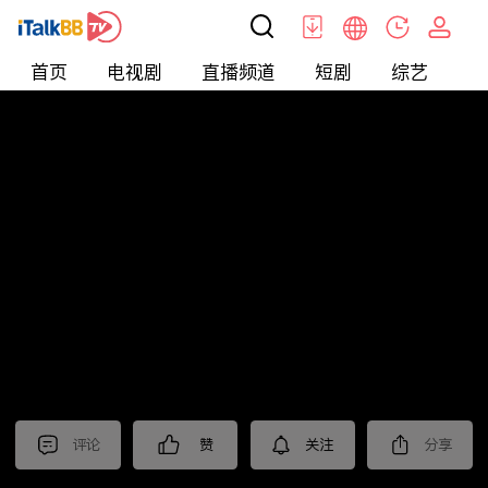
首页
电视剧
直播频道
短剧
综艺
电
北美
>
生活
>
摩根的美国生活
评论
赞
关注
分享