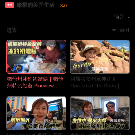
摩根的美国生活
8.0
生活
首播时间：
2020-08
简介
选集
展开
猶他州冰釣初體驗｜猶他
科羅拉多州眾神花園
州特色旅遊 Pineview
Garden of the Gods｜丹
Reservoir in Ogden
佛旅遊景點｜平衡石