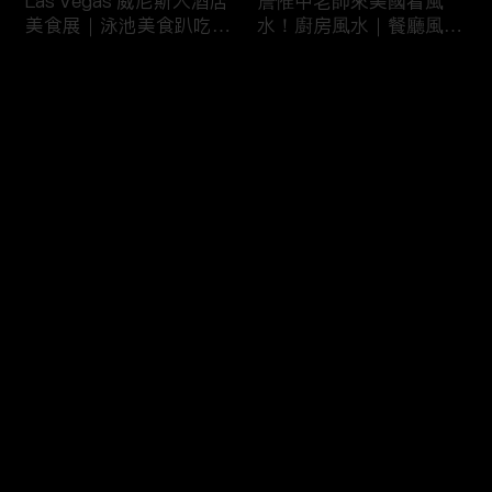
Las Vegas 威尼斯人酒店
詹惟中老師來美國看風
美食展｜泳池美食趴吃到
水！廚房風水｜餐廳風水
飽
｜壁爐風水｜美國房屋風
水
评论
您还没有登录，请先登录
詹惟中老師來美國看風
美國最大翻車比賽｜怪獸
登录
水！美國房屋風水｜客廳
卡車特技賽｜大腳車比賽
風水｜財位擺設
最新评论
最热
/
最新
快来抢沙发～
風水大NG的美國百萬豪
美國萬聖節超澎湃佈置｜
宅｜鹽湖城豪宅開箱｜猶
猶他州萬聖節佈置
他州房地產
HalloweenDeco