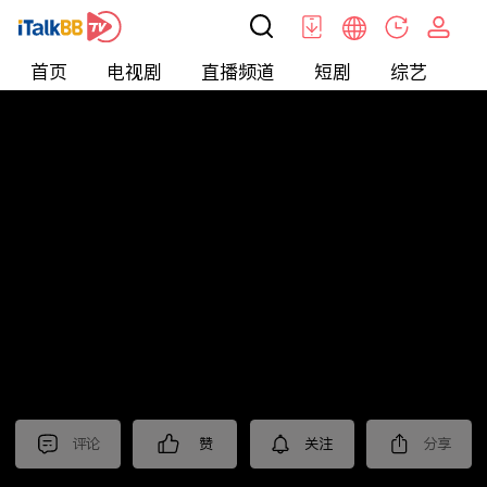
首页
电视剧
直播频道
短剧
综艺
电
北美
>
生活
>
摩根的美国生活
评论
赞
关注
分享