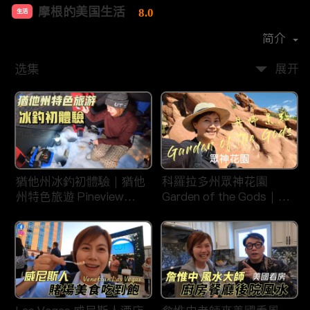
摩根的美国生活
8.0
生活
首播时间：
2020-08
简介
选集
展开
猶他州冰釣初體驗｜猶他
科羅拉多州眾神花園
州特色旅遊 Pineview
Garden of the Gods｜丹
Reservoir in Ogden
佛旅遊景點｜平衡石