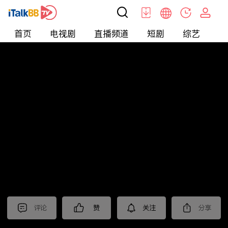
首页
电视剧
直播频道
短剧
综艺
电
北美
>
生活
>
摩根的美国生活
评论
赞
关注
分享