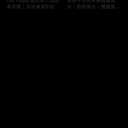
Las Vegas 威尼斯人酒店
詹惟中老師來美國看風
美食展｜泳池美食趴吃到
水！廚房風水｜餐廳風水
飽
｜壁爐風水｜美國房屋風
水
评论
您还没有登录，请先登录
詹惟中老師來美國看風
美國最大翻車比賽｜怪獸
登录
水！美國房屋風水｜客廳
卡車特技賽｜大腳車比賽
風水｜財位擺設
最新评论
最热
/
最新
快来抢沙发～
風水大NG的美國百萬豪
美國萬聖節超澎湃佈置｜
宅｜鹽湖城豪宅開箱｜猶
猶他州萬聖節佈置
他州房地產
HalloweenDeco