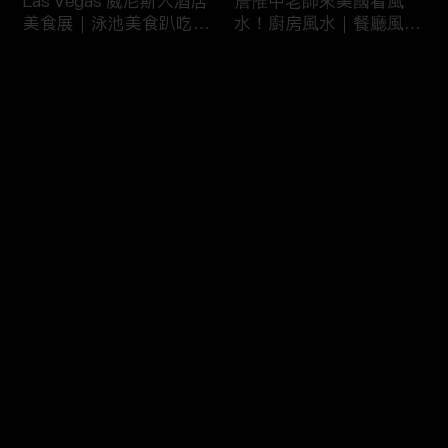
Las Vegas 威尼斯人酒店
詹惟中老師來美國看風
美食展｜泳池美食趴吃到
水！廚房風水｜餐廳風水
飽
｜壁爐風水｜美國房屋風
水
评论
您还没有登录，请先登录
詹惟中老師來美國看風
美國最大翻車比賽｜怪獸
登录
水！美國房屋風水｜客廳
卡車特技賽｜大腳車比賽
風水｜財位擺設
最新评论
最热
/
最新
快来抢沙发～
風水大NG的美國百萬豪
美國萬聖節超澎湃佈置｜
宅｜鹽湖城豪宅開箱｜猶
猶他州萬聖節佈置
他州房地產
HalloweenDeco