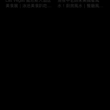
Las Vegas 威尼斯人酒店
詹惟中老師來美國看風
美食展｜泳池美食趴吃到
水！廚房風水｜餐廳風水
飽
｜壁爐風水｜美國房屋風
水
评论
您还没有登录，请先登录
詹惟中老師來美國看風
美國最大翻車比賽｜怪獸
登录
水！美國房屋風水｜客廳
卡車特技賽｜大腳車比賽
風水｜財位擺設
最新评论
最热
/
最新
快来抢沙发～
風水大NG的美國百萬豪
美國萬聖節超澎湃佈置｜
宅｜鹽湖城豪宅開箱｜猶
猶他州萬聖節佈置
他州房地產
HalloweenDeco