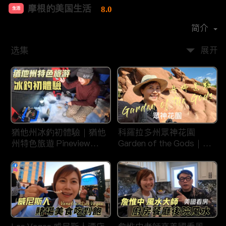
摩根的美国生活
8.0
生活
首播时间：
2020-08
简介
选集
展开
猶他州冰釣初體驗｜猶他
科羅拉多州眾神花園
州特色旅遊 Pineview
Garden of the Gods｜丹
Reservoir in Ogden
佛旅遊景點｜平衡石