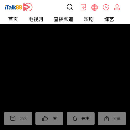
首页
电视剧
直播频道
短剧
综艺
电
北美
>
生活
>
摩根的美国生活
评论
赞
关注
分享