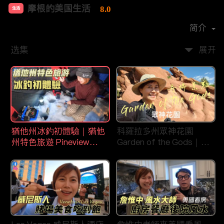
摩根的美国生活
8.0
生活
首播时间：
2020-08
简介
选集
展开
猶他州冰釣初體驗｜猶他
科羅拉多州眾神花園
州特色旅遊 Pineview
Garden of the Gods｜丹
Reservoir in Ogden
佛旅遊景點｜平衡石