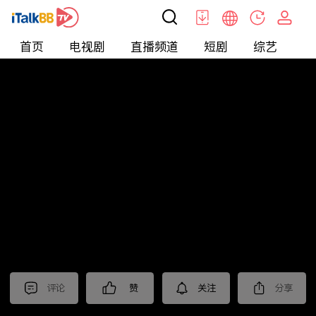
首页
电视剧
直播频道
短剧
综艺
电
北美
>
生活
>
摩根的美国生活
评论
赞
关注
分享