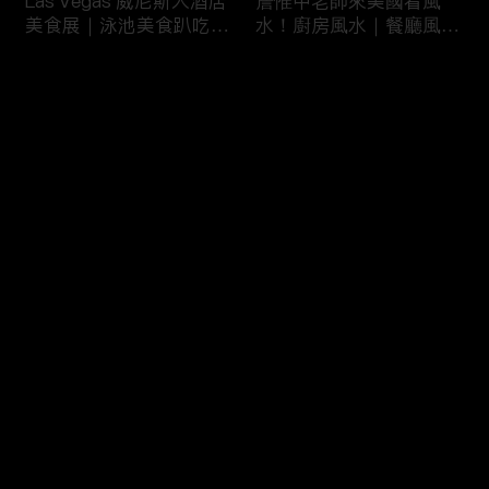
Las Vegas 威尼斯人酒店
詹惟中老師來美國看風
美食展｜泳池美食趴吃到
水！廚房風水｜餐廳風水
飽
｜壁爐風水｜美國房屋風
水
评论
您还没有登录，请先登录
詹惟中老師來美國看風
美國最大翻車比賽｜怪獸
登录
水！美國房屋風水｜客廳
卡車特技賽｜大腳車比賽
風水｜財位擺設
最新评论
最热
/
最新
快来抢沙发～
風水大NG的美國百萬豪
美國萬聖節超澎湃佈置｜
宅｜鹽湖城豪宅開箱｜猶
猶他州萬聖節佈置
他州房地產
HalloweenDeco