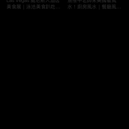
Las Vegas 威尼斯人酒店
詹惟中老師來美國看風
美食展｜泳池美食趴吃到
水！廚房風水｜餐廳風水
飽
｜壁爐風水｜美國房屋風
水
评论
您还没有登录，请先登录
詹惟中老師來美國看風
美國最大翻車比賽｜怪獸
登录
水！美國房屋風水｜客廳
卡車特技賽｜大腳車比賽
風水｜財位擺設
最新评论
最热
/
最新
快来抢沙发～
風水大NG的美國百萬豪
美國萬聖節超澎湃佈置｜
宅｜鹽湖城豪宅開箱｜猶
猶他州萬聖節佈置
他州房地產
HalloweenDeco