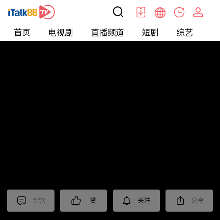
首页
电视剧
直播频道
短剧
综艺
电
北美
>
生活
>
摩根的美国生活
评论
赞
关注
分享