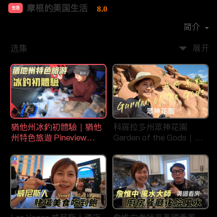
摩根的美国生活
8.0
生活
首播时间：
2020-08
简介
选集
展开
猶他州冰釣初體驗｜猶他
科羅拉多州眾神花園
州特色旅遊 Pineview
Garden of the Gods｜丹
Reservoir in Ogden
佛旅遊景點｜平衡石