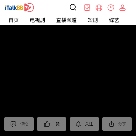
首页
电视剧
直播频道
短剧
综艺
电
北美
>
生活
>
摩根的美国生活
评论
赞
关注
分享