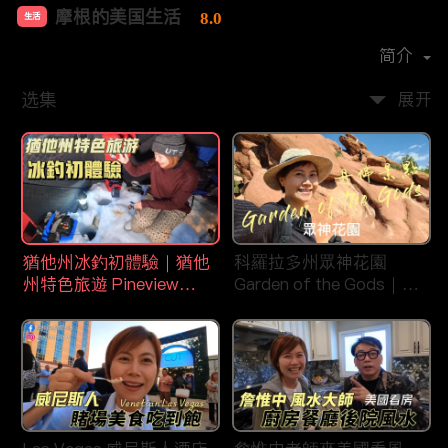
摩根的美国生活
8.0
生活
首播时间：
2020-08
简介
选集
展开
猶他州冰釣初體驗｜猶他
科羅拉多州眾神花園
州特色旅遊 Pineview
Garden of the Gods｜丹
Reservoir in Ogden
佛旅遊景點｜平衡石