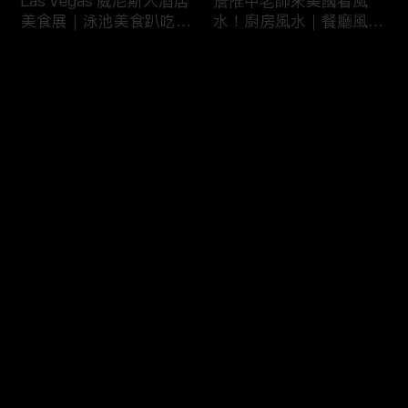
Las Vegas 威尼斯人酒店
詹惟中老師來美國看風
美食展｜泳池美食趴吃到
水！廚房風水｜餐廳風水
飽
｜壁爐風水｜美國房屋風
水
评论
您还没有登录，请先登录
詹惟中老師來美國看風
美國最大翻車比賽｜怪獸
登录
水！美國房屋風水｜客廳
卡車特技賽｜大腳車比賽
風水｜財位擺設
最新评论
最热
/
最新
快来抢沙发～
風水大NG的美國百萬豪
美國萬聖節超澎湃佈置｜
宅｜鹽湖城豪宅開箱｜猶
猶他州萬聖節佈置
他州房地產
HalloweenDeco