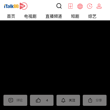
首页
电视剧
直播频道
短剧
综艺
电
北美
>
新闻
>
枫叶快讯_普语
评论
4
关注
分享