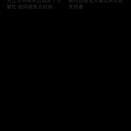
劳工日长周末边境会十分
联邦自由党大量流失年青
繁忙 如何避免长时间等
支持者
候
评论
您还没有登录，请先登录
加国三成华人曾遭到歧视
渥太华修订法例解决婴儿
登录
情况
奶粉短缺问题
最新评论
最热
/
最新
快来抢沙发～
今年大部份家庭返校购物
加国涉虛擬货币诈骗案越
消费会减少
来越来多