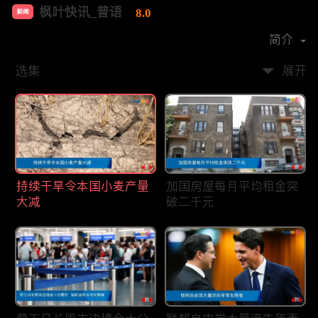
枫叶快讯_普语
8.0
新闻
首播时间：
2020-08
简介
选集
展开
持续干旱令本国小麦产量
加国房屋每月平均租金突
大减
破二千元