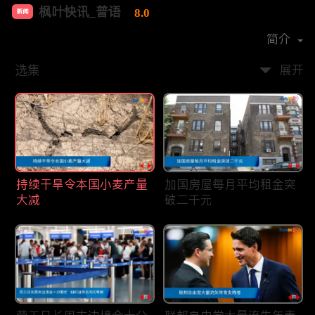
枫叶快讯_普语
8.0
新闻
首播时间：
2020-08
简介
选集
展开
持续干旱令本国小麦产量
加国房屋每月平均租金突
大减
破二千元