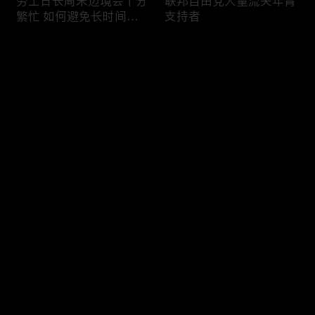
劳工日长周末边境会十分
联邦自由党大量流失年青
繁忙 如何避免长时间等
支持者
候
评论
您还没有登录，请先登录
加国三成华人曾遭到歧视
渥太华修订法例解决婴儿
登录
情况
奶粉短缺问题
最新评论
最热
/
最新
快来抢沙发～
今年大部份家庭返校购物
加国涉虛擬货币诈骗案越
消费会减少
来越来多