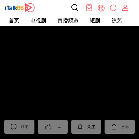
首页
电视剧
直播频道
短剧
综艺
电
北美
>
新闻
>
枫叶快讯_普语
评论
4
关注
分享