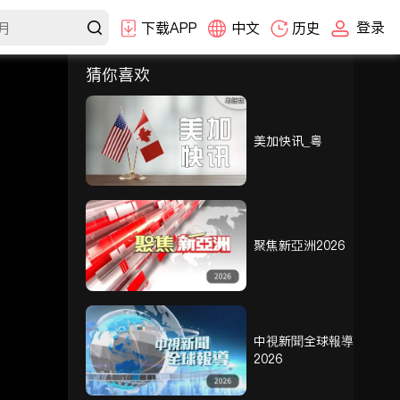
登录
下载APP
中文
历史
猜你喜欢
选集
持续干旱令本国
小麦产量大减
美加快讯_粤
加国房屋每月平
均租金突破二千
元
劳工日长周末边
聚焦新亞洲2026
境会十分繁忙 如
何避免长时间等
候
联邦自由党大量
流失年青支持者
中視新聞全球報導
2026
加国三成华人曾
遭到歧视情况