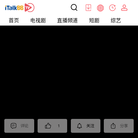
首页
电视剧
直播频道
短剧
综艺
电
北美
>
新闻
>
枫叶快讯_普语
评论
1
关注
分享