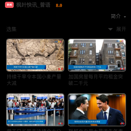
枫叶快讯_普语
8.0
新闻
首播时间：
2020-08
简介
选集
展开
持续干旱令本国小麦产量
加国房屋每月平均租金突
大减
破二千元