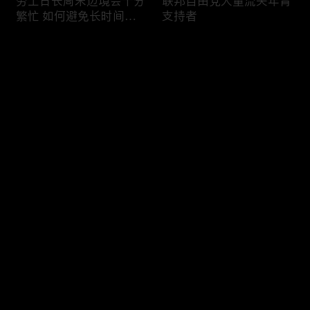
劳工日长周末边境会十分
联邦自由党大量流失年青
繁忙 如何避免长时间等
支持者
候
评论
您还没有登录，请先登录
加国三成华人曾遭到歧视
渥太华修订法例解决婴儿
登录
情况
奶粉短缺问题
最新评论
最热
/
最新
快来抢沙发～
今年大部份家庭返校购物
加国涉虛擬货币诈骗案越
消费会减少
来越来多