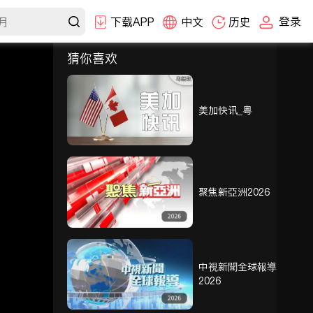
登录
下载APP
中文
历史
猜你喜欢
选集
持续干旱令本国
小麦产量大减
美加快讯_粤
加国房屋每月平
均租金突破二千
元
劳工日长周末边
聚焦新亞洲2026
境会十分繁忙 如
何避免长时间等
候
联邦自由党大量
流失年青支持者
中視新聞全球報導
2026
加国三成华人曾
遭到歧视情况