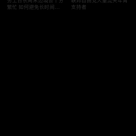
劳工日长周末边境会十分
联邦自由党大量流失年青
繁忙 如何避免长时间等
支持者
候
评论
您还没有登录，请先登录
加国三成华人曾遭到歧视
渥太华修订法例解决婴儿
登录
情况
奶粉短缺问题
最新评论
最热
/
最新
快来抢沙发～
今年大部份家庭返校购物
加国涉虛擬货币诈骗案越
消费会减少
来越来多