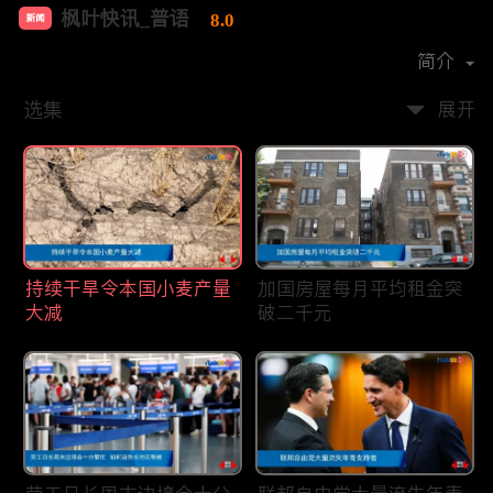
枫叶快讯_普语
8.0
新闻
首播时间：
2020-08
简介
选集
展开
持续干旱令本国小麦产量
加国房屋每月平均租金突
大减
破二千元