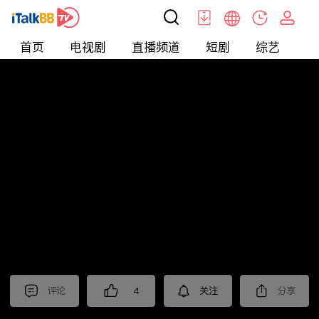
首页
电视剧
直播频道
短剧
综艺
电
北美
>
新闻
>
枫叶快讯_普语
评论
4
关注
分享