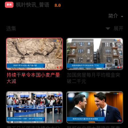
枫叶快讯_普语
8.0
新闻
首播时间：
2020-08
简介
选集
展开
持续干旱令本国小麦产量
加国房屋每月平均租金突
大减
破二千元