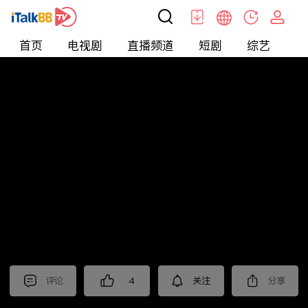
首页
电视剧
直播频道
短剧
综艺
电
北美
>
新闻
>
枫叶快讯_普语
评论
4
关注
分享