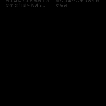
劳工日长周末边境会十分
联邦自由党大量流失年青
繁忙 如何避免长时间等
支持者
候
评论
您还没有登录，请先登录
加国三成华人曾遭到歧视
渥太华修订法例解决婴儿
登录
情况
奶粉短缺问题
最新评论
最热
/
最新
快来抢沙发～
今年大部份家庭返校购物
加国涉虛擬货币诈骗案越
消费会减少
来越来多