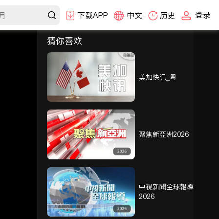
登录
下载APP
中文
历史
猜你喜欢
选集
持续干旱令本国
小麦产量大减
美加快讯_粤
加国房屋每月平
均租金突破二千
元
劳工日长周末边
聚焦新亞洲2026
境会十分繁忙 如
何避免长时间等
候
联邦自由党大量
流失年青支持者
中視新聞全球報導
2026
加国三成华人曾
遭到歧视情况