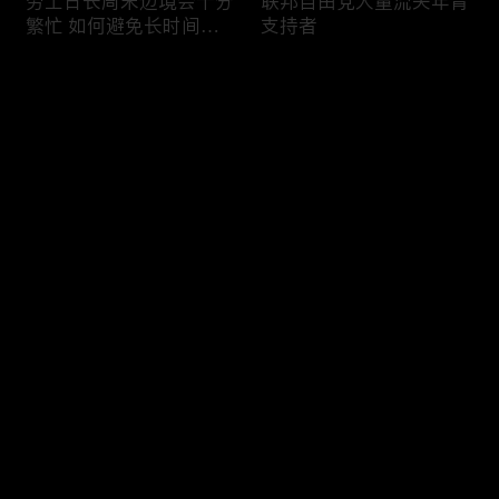
劳工日长周末边境会十分
联邦自由党大量流失年青
繁忙 如何避免长时间等
支持者
候
评论
您还没有登录，请先登录
加国三成华人曾遭到歧视
渥太华修订法例解决婴儿
登录
情况
奶粉短缺问题
最新评论
最热
/
最新
快来抢沙发～
今年大部份家庭返校购物
加国涉虛擬货币诈骗案越
消费会减少
来越来多