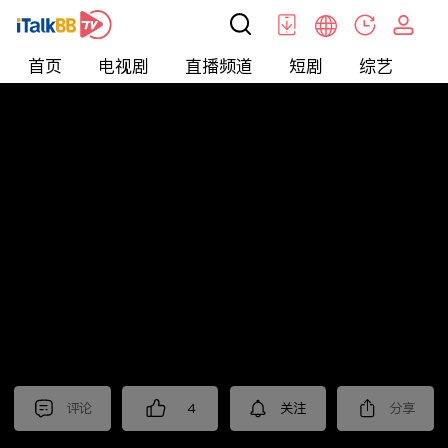
首页
电视剧
直播频道
短剧
综艺
电
北美
>
新闻
>
枫叶快讯_普语
评论
4
关注
分享