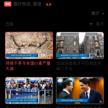
枫叶快讯_普语
8.0
新闻
首播时间：
2020-08
简介
选集
展开
持续干旱令本国小麦产量
加国房屋每月平均租金突
大减
破二千元