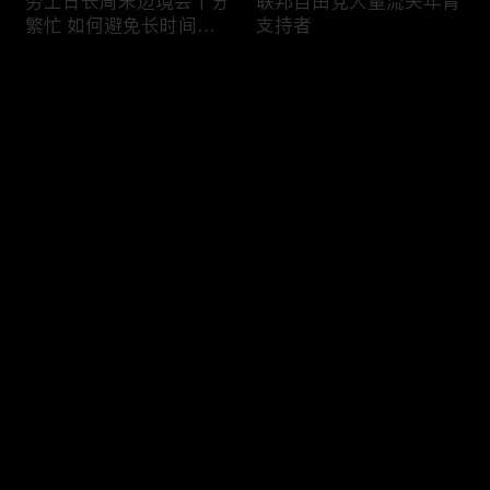
劳工日长周末边境会十分
联邦自由党大量流失年青
繁忙 如何避免长时间等
支持者
候
评论
您还没有登录，请先登录
加国三成华人曾遭到歧视
渥太华修订法例解决婴儿
登录
情况
奶粉短缺问题
最新评论
最热
/
最新
快来抢沙发～
今年大部份家庭返校购物
加国涉虛擬货币诈骗案越
消费会减少
来越来多