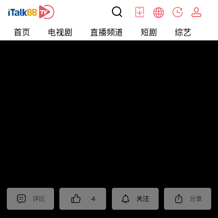
首页
电视剧
直播频道
短剧
综艺
电
北美
>
新闻
>
枫叶快讯_普语
评论
4
关注
分享