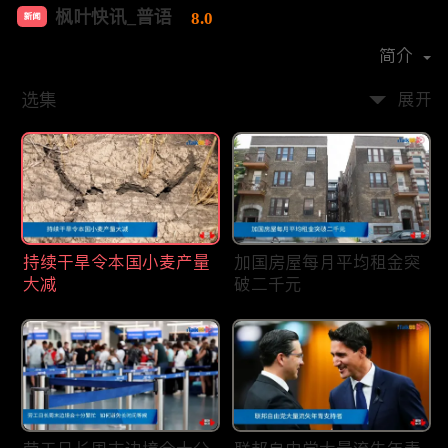
枫叶快讯_普语
8.0
新闻
首播时间：
2020-08
简介
选集
展开
持续干旱令本国小麦产量
加国房屋每月平均租金突
大减
破二千元