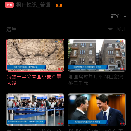
枫叶快讯_普语
8.0
新闻
首播时间：
2020-08
简介
选集
展开
持续干旱令本国小麦产量
加国房屋每月平均租金突
大减
破二千元