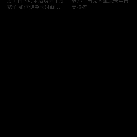
劳工日长周末边境会十分
联邦自由党大量流失年青
繁忙 如何避免长时间等
支持者
候
评论
您还没有登录，请先登录
加国三成华人曾遭到歧视
渥太华修订法例解决婴儿
登录
情况
奶粉短缺问题
最新评论
最热
/
最新
快来抢沙发～
今年大部份家庭返校购物
加国涉虛擬货币诈骗案越
消费会减少
来越来多