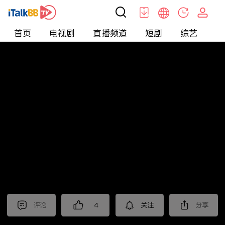
首页
电视剧
直播频道
短剧
综艺
电
北美
>
新闻
>
枫叶快讯_普语
评论
4
关注
分享