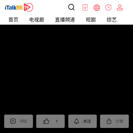
首页
电视剧
直播频道
短剧
综艺
电
北美
>
新闻
>
枫叶快讯_普语
评论
1
关注
分享