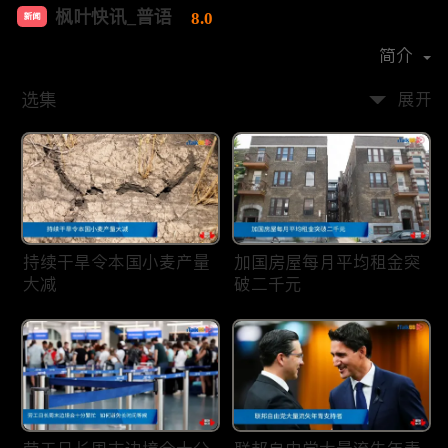
枫叶快讯_普语
8.0
新闻
首播时间：
2020-08
简介
选集
展开
持续干旱令本国小麦产量
加国房屋每月平均租金突
大减
破二千元