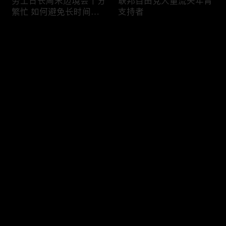
劳工日长周末边境会十分
联邦自由党大量流失年青
繁忙 如何避免长时间等
支持者
候
评论
您还没有登录，请先登录
加国三成华人曾遭到歧视
渥太华修订法例解决婴儿
登录
情况
奶粉短缺问题
最新评论
最热
/
最新
快来抢沙发～
今年大部份家庭返校购物
加国涉虛擬货币诈骗案越
消费会减少
来越来多