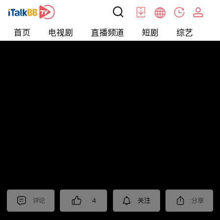
首页
电视剧
直播频道
短剧
综艺
电
北美
>
News
>
枫叶快讯_普语
评论
4
关注
分享