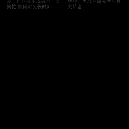
劳工日长周末边境会十分
联邦自由党大量流失年青
繁忙 如何避免长时间等
支持者
候
评论
您还没有登录，请先登录
加国三成华人曾遭到歧视
渥太华修订法例解决婴儿
登录
情况
奶粉短缺问题
最新评论
最热
/
最新
快来抢沙发～
今年大部份家庭返校购物
加国涉虛擬货币诈骗案越
消费会减少
来越来多