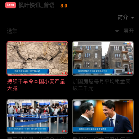
枫叶快讯_普语
8.0
News
首播时间：
2020-08
简介
选集
展开
持续干旱令本国小麦产量
加国房屋每月平均租金突
大减
破二千元