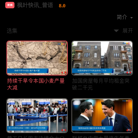
枫叶快讯_普语
8.0
新闻
首播时间：
2020-08
简介
选集
展开
持续干旱令本国小麦产量
加国房屋每月平均租金突
大减
破二千元