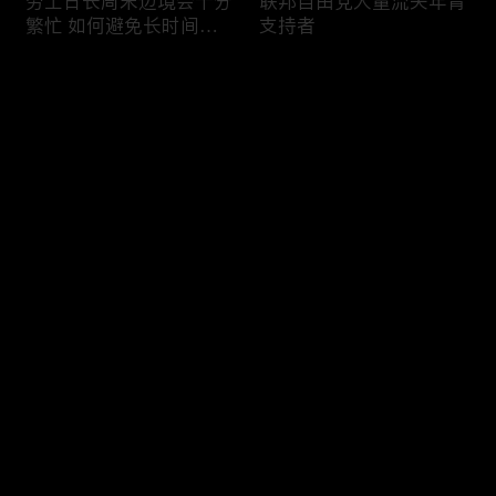
劳工日长周末边境会十分
联邦自由党大量流失年青
繁忙 如何避免长时间等
支持者
候
评论
您还没有登录，请先登录
加国三成华人曾遭到歧视
渥太华修订法例解决婴儿
登录
情况
奶粉短缺问题
最新评论
最热
/
最新
快来抢沙发～
今年大部份家庭返校购物
加国涉虛擬货币诈骗案越
消费会减少
来越来多