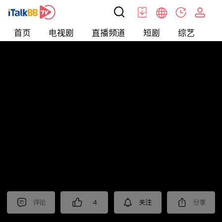
首页
电视剧
直播频道
短剧
综艺
电
北美
>
新闻
>
枫叶快讯_普语
评论
4
关注
分享