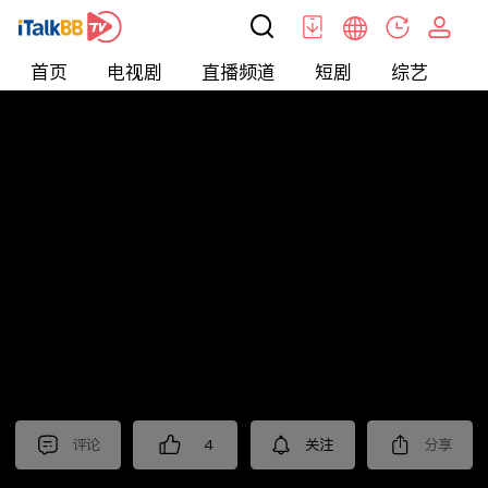
首页
电视剧
直播频道
短剧
综艺
电
北美
>
新闻
>
枫叶快讯_普语
评论
4
关注
分享