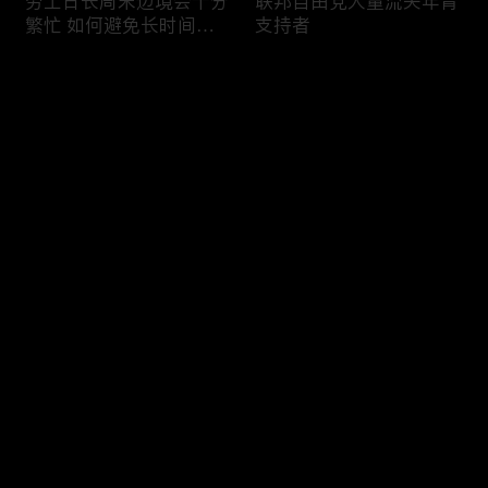
劳工日长周末边境会十分
联邦自由党大量流失年青
繁忙 如何避免长时间等
支持者
候
评论
您还没有登录，请先登录
加国三成华人曾遭到歧视
渥太华修订法例解决婴儿
登录
情况
奶粉短缺问题
最新评论
最热
/
最新
快来抢沙发～
今年大部份家庭返校购物
加国涉虛擬货币诈骗案越
消费会减少
来越来多