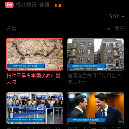
枫叶快讯_普语
8.0
新闻
首播时间：
2020-08
简介
选集
展开
持续干旱令本国小麦产量
加国房屋每月平均租金突
大减
破二千元