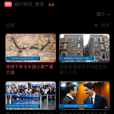
枫叶快讯_普语
8.0
新闻
首播时间：
2020-08
简介
选集
展开
持续干旱令本国小麦产量
加国房屋每月平均租金突
大减
破二千元