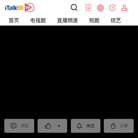
首页
电视剧
直播频道
短剧
综艺
电
北美
>
新闻
>
枫叶快讯_普语
评论
4
关注
分享