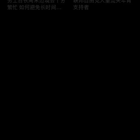
劳工日长周末边境会十分
联邦自由党大量流失年青
繁忙 如何避免长时间等
支持者
候
评论
您还没有登录，请先登录
加国三成华人曾遭到歧视
渥太华修订法例解决婴儿
登录
情况
奶粉短缺问题
最新评论
最热
/
最新
快来抢沙发～
今年大部份家庭返校购物
加国涉虛擬货币诈骗案越
消费会减少
来越来多