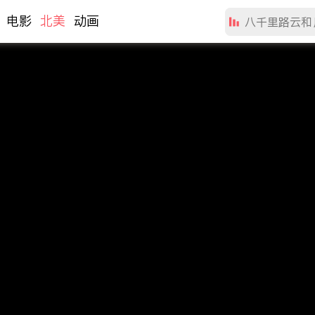
电影
北美
动画