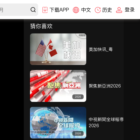
登录
下载APP
中文
历史
猜你喜欢
选集
持续干旱令本国
小麦产量大减
美加快讯_粤
加国房屋每月平
均租金突破二千
元
劳工日长周末边
聚焦新亞洲2026
境会十分繁忙 如
何避免长时间等
候
联邦自由党大量
流失年青支持者
中視新聞全球報導
2026
加国三成华人曾
遭到歧视情况