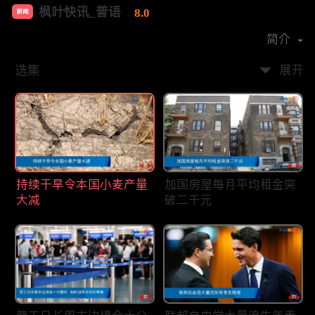
枫叶快讯_普语
8.0
新闻
首播时间：
2020-08
简介
选集
展开
持续干旱令本国小麦产量
加国房屋每月平均租金突
大减
破二千元