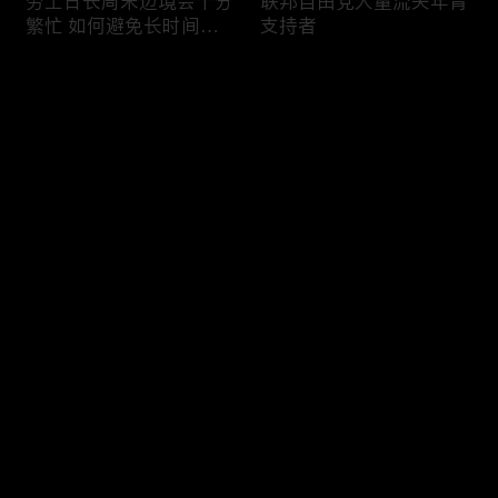
劳工日长周末边境会十分
联邦自由党大量流失年青
繁忙 如何避免长时间等
支持者
候
评论
您还没有登录，请先登录
加国三成华人曾遭到歧视
渥太华修订法例解决婴儿
登录
情况
奶粉短缺问题
最新评论
最热
/
最新
快来抢沙发～
今年大部份家庭返校购物
加国涉虛擬货币诈骗案越
消费会减少
来越来多