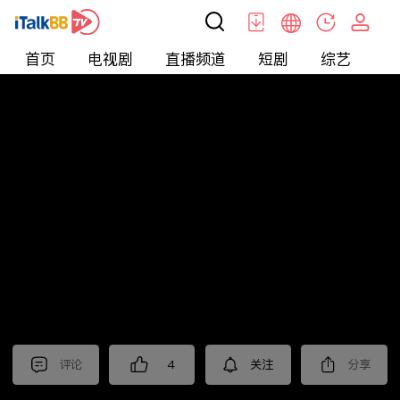
首页
电视剧
直播频道
短剧
综艺
电
北美
>
新闻
>
枫叶快讯_普语
评论
4
关注
分享