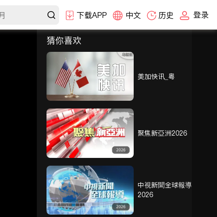
登录
下载APP
中文
历史
猜你喜欢
选集
持续干旱令本国
小麦产量大减
美加快讯_粤
加国房屋每月平
均租金突破二千
元
劳工日长周末边
聚焦新亞洲2026
境会十分繁忙 如
何避免长时间等
候
联邦自由党大量
流失年青支持者
中視新聞全球報導
2026
加国三成华人曾
遭到歧视情况