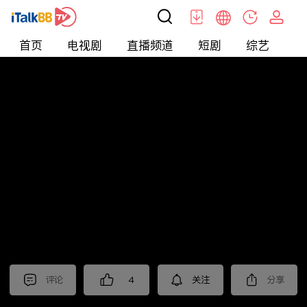
首页
电视剧
直播频道
短剧
综艺
电
北美
>
新闻
>
枫叶快讯_普语
评论
4
关注
分享