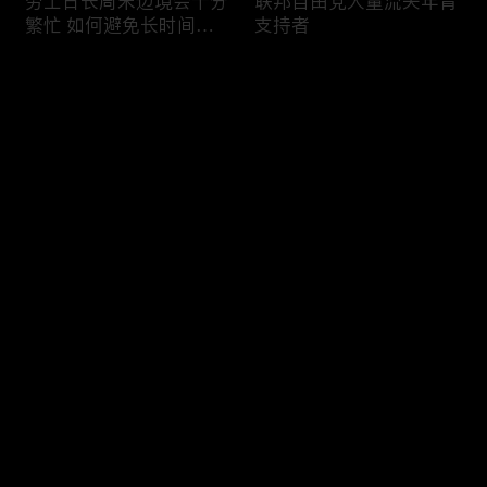
劳工日长周末边境会十分
联邦自由党大量流失年青
繁忙 如何避免长时间等
支持者
候
评论
您还没有登录，请先登录
加国三成华人曾遭到歧视
渥太华修订法例解决婴儿
登录
情况
奶粉短缺问题
最新评论
最热
/
最新
快来抢沙发～
今年大部份家庭返校购物
加国涉虛擬货币诈骗案越
消费会减少
来越来多