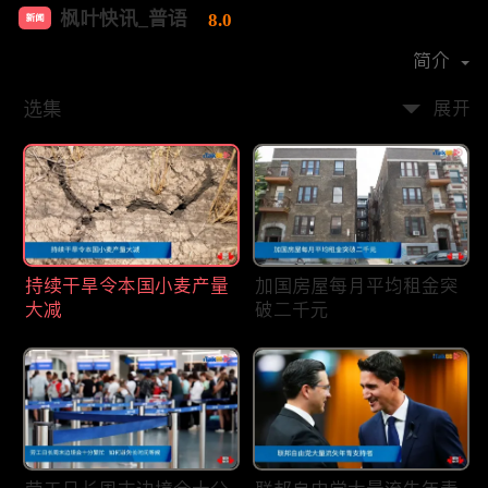
枫叶快讯_普语
8.0
新闻
首播时间：
2020-08
简介
选集
展开
持续干旱令本国小麦产量
加国房屋每月平均租金突
大减
破二千元