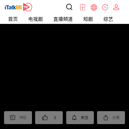
首页
电视剧
直播频道
短剧
综艺
电
北美
>
新闻
>
枫叶快讯_普语
评论
2
关注
分享