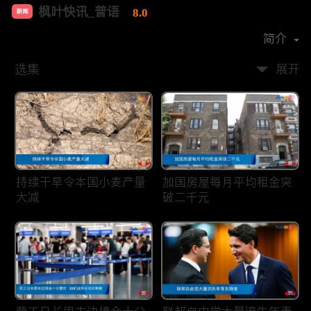
枫叶快讯_普语
8.0
新闻
首播时间：
2020-08
简介
选集
展开
持续干旱令本国小麦产量
加国房屋每月平均租金突
大减
破二千元