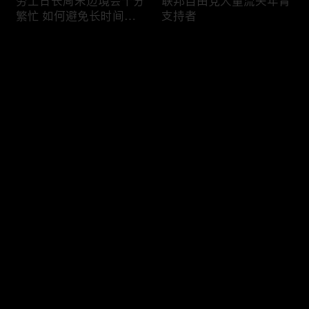
劳工日长周末边境会十分
联邦自由党大量流失年青
繁忙 如何避免长时间等
支持者
候
评论
您还没有登录，请先登录
加国三成华人曾遭到歧视
渥太华修订法例解决婴儿
登录
情况
奶粉短缺问题
最新评论
最热
/
最新
快来抢沙发～
今年大部份家庭返校购物
加国涉虛擬货币诈骗案越
消费会减少
来越来多