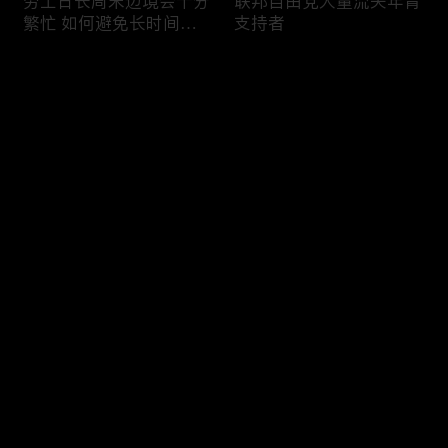
劳工日长周末边境会十分
联邦自由党大量流失年青
繁忙 如何避免长时间等
支持者
候
评论
您还没有登录，请先登录
加国三成华人曾遭到歧视
渥太华修订法例解决婴儿
登录
情况
奶粉短缺问题
最新评论
最热
/
最新
快来抢沙发～
今年大部份家庭返校购物
加国涉虛擬货币诈骗案越
消费会减少
来越来多