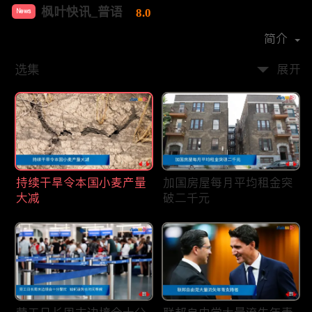
枫叶快讯_普语
8.0
News
首播时间：
2020-08
简介
选集
展开
持续干旱令本国小麦产量
加国房屋每月平均租金突
大减
破二千元