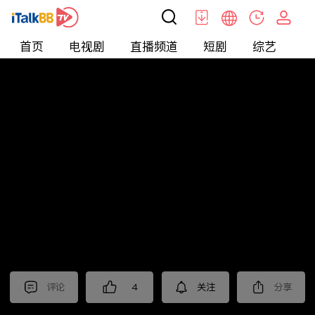
首页
电视剧
直播频道
短剧
综艺
电
北美
>
News
>
枫叶快讯_普语
评论
4
关注
分享