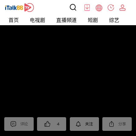
首页
电视剧
直播频道
短剧
综艺
电
北美
>
新闻
>
枫叶快讯_普语
评论
4
关注
分享