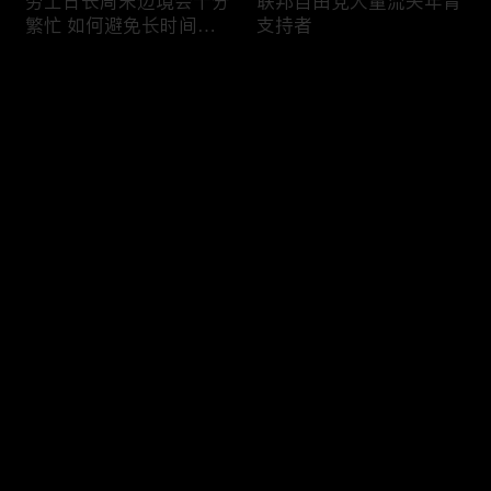
劳工日长周末边境会十分
联邦自由党大量流失年青
繁忙 如何避免长时间等
支持者
候
评论
您还没有登录，请先登录
加国三成华人曾遭到歧视
渥太华修订法例解决婴儿
登录
情况
奶粉短缺问题
最新评论
最热
/
最新
快来抢沙发～
今年大部份家庭返校购物
加国涉虛擬货币诈骗案越
消费会减少
来越来多