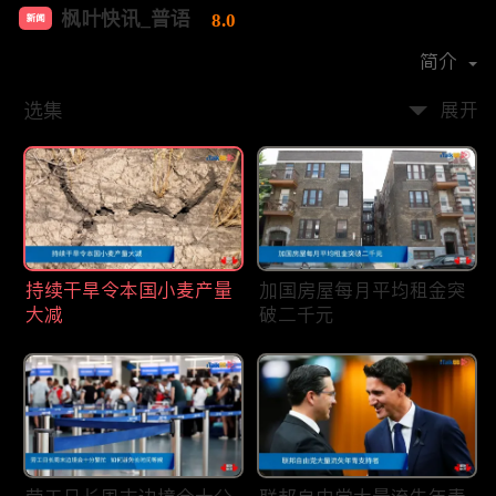
枫叶快讯_普语
8.0
新闻
首播时间：
2020-08
简介
选集
展开
持续干旱令本国小麦产量
加国房屋每月平均租金突
大减
破二千元