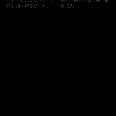
劳工日长周末边境会十分
联邦自由党大量流失年青
繁忙 如何避免长时间等
支持者
候
评论
您还没有登录，请先登录
加国三成华人曾遭到歧视
渥太华修订法例解决婴儿
登录
情况
奶粉短缺问题
最新评论
最热
/
最新
快来抢沙发～
今年大部份家庭返校购物
加国涉虛擬货币诈骗案越
消费会减少
来越来多