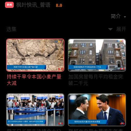
枫叶快讯_普语
8.0
新闻
首播时间：
2020-08
简介
选集
展开
持续干旱令本国小麦产量
加国房屋每月平均租金突
大减
破二千元