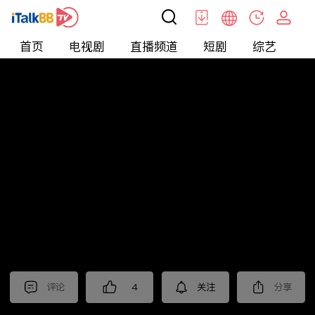
首页
电视剧
直播频道
短剧
综艺
电
北美
>
新闻
>
枫叶快讯_普语
评论
4
关注
分享