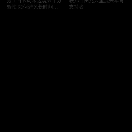
劳工日长周末边境会十分
联邦自由党大量流失年青
繁忙 如何避免长时间等
支持者
候
评论
您还没有登录，请先登录
加国三成华人曾遭到歧视
渥太华修订法例解决婴儿
登录
情况
奶粉短缺问题
最新评论
最热
/
最新
快来抢沙发～
今年大部份家庭返校购物
加国涉虛擬货币诈骗案越
消费会减少
来越来多