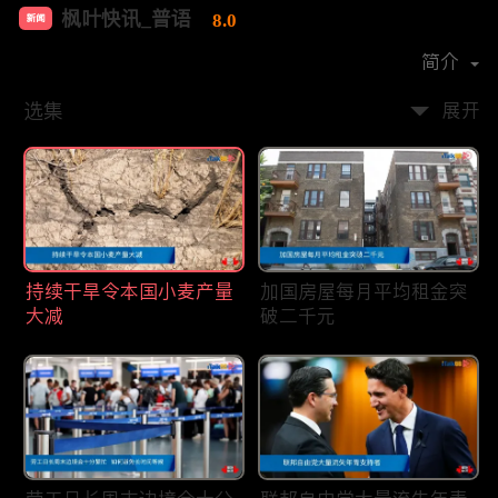
枫叶快讯_普语
8.0
新闻
首播时间：
2020-08
简介
选集
展开
持续干旱令本国小麦产量
加国房屋每月平均租金突
大减
破二千元