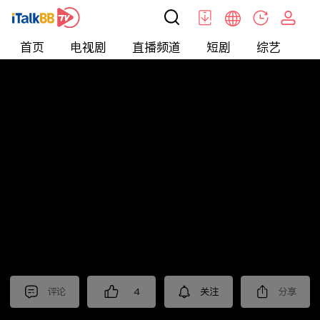
首页
电视剧
直播频道
短剧
综艺
电
北美
>
新闻
>
枫叶快讯_普语
评论
4
关注
分享