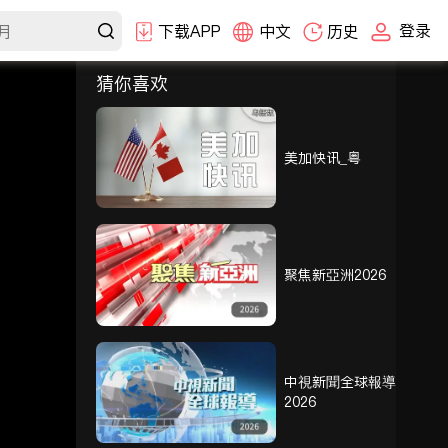
登录
下载APP
中文
历史
猜你喜欢
选集
持续干旱令本国
小麦产量大减
美加快讯_粤
加国房屋每月平
均租金突破二千
元
劳工日长周末边
聚焦新亞洲2026
境会十分繁忙 如
何避免长时间等
候
联邦自由党大量
流失年青支持者
中視新聞全球報導
2026
加国三成华人曾
遭到歧视情况