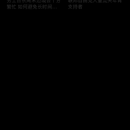
劳工日长周末边境会十分
联邦自由党大量流失年青
繁忙 如何避免长时间等
支持者
候
评论
您还没有登录，请先登录
加国三成华人曾遭到歧视
渥太华修订法例解决婴儿
登录
情况
奶粉短缺问题
最新评论
最热
/
最新
快来抢沙发～
今年大部份家庭返校购物
加国涉虛擬货币诈骗案越
消费会减少
来越来多