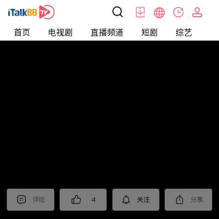
首页
电视剧
直播频道
短剧
综艺
电
北美
>
新闻
>
枫叶快讯_普语
评论
4
关注
分享