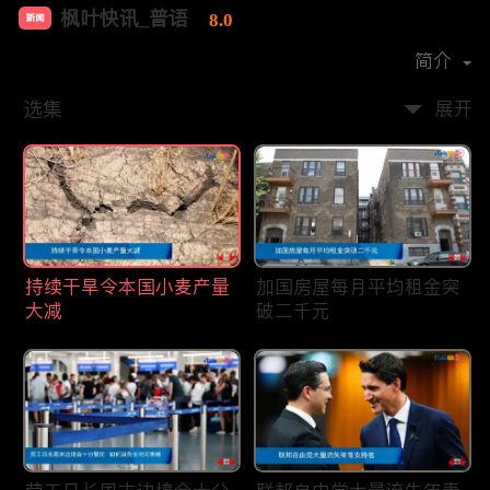
枫叶快讯_普语
8.0
新闻
首播时间：
2020-08
简介
选集
展开
持续干旱令本国小麦产量
加国房屋每月平均租金突
大减
破二千元