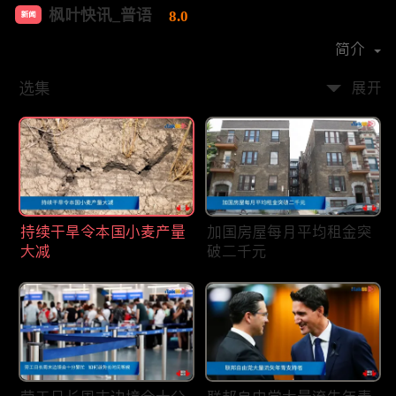
枫叶快讯_普语
8.0
新闻
首播时间：
2020-08
简介
选集
展开
持续干旱令本国小麦产量
加国房屋每月平均租金突
大减
破二千元