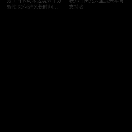
劳工日长周末边境会十分
联邦自由党大量流失年青
繁忙 如何避免长时间等
支持者
候
评论
您还没有登录，请先登录
加国三成华人曾遭到歧视
渥太华修订法例解决婴儿
登录
情况
奶粉短缺问题
最新评论
最热
/
最新
快来抢沙发～
今年大部份家庭返校购物
加国涉虛擬货币诈骗案越
消费会减少
来越来多