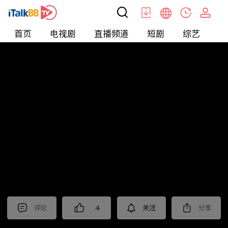
首页
电视剧
直播频道
短剧
综艺
电
北美
>
新闻
>
枫叶快讯_普语
评论
4
关注
分享