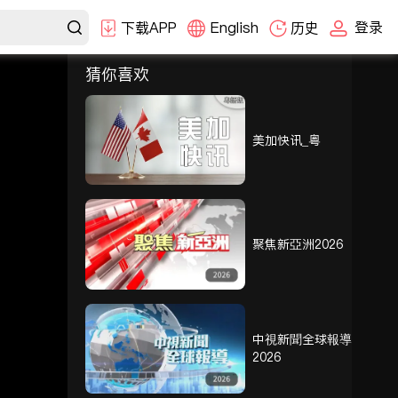
登录
下载APP
English
历史
猜你喜欢
选集
持续干旱令本国
小麦产量大减
美加快讯_粤
加国房屋每月平
均租金突破二千
元
劳工日长周末边
聚焦新亞洲2026
境会十分繁忙 如
何避免长时间等
候
联邦自由党大量
流失年青支持者
中視新聞全球報導
2026
加国三成华人曾
遭到歧视情况